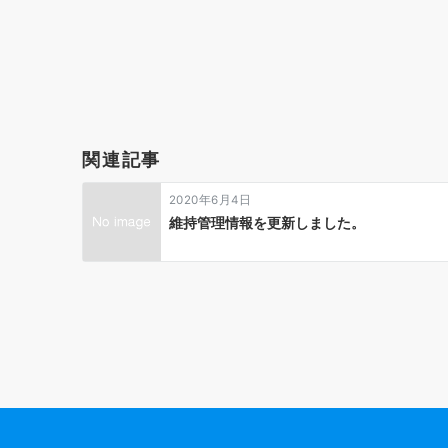
投
稿
ナ
ビ
ゲ
関連記事
ー
2020年6月4日
シ
維持管理情報を更新しました。
ョ
ン