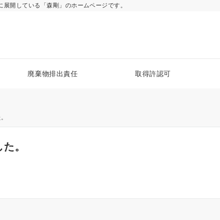
に展開している「森剛」のホームページです。
廃棄物排出責任
取得許認可
た。
した。