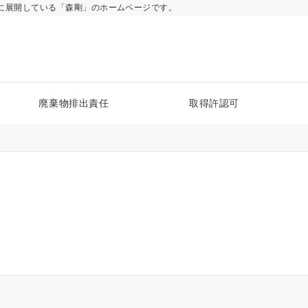
に展開している「森剛」のホームページです。
廃棄物排出責任
取得許認可